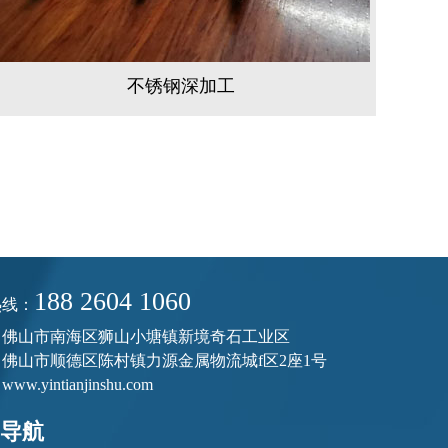
不锈钢深加工
188 2604 1060
热线：
：佛山市南海区狮山小塘镇新境奇石工业区
佛山市顺德区陈村镇力源金属物流城f区2座1号
：
www.yintianjinshu.com
导航