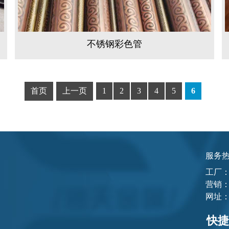
不锈钢彩色管
首页
上一页
1
2
3
4
5
6
服务
工厂
营销：
网址
快捷